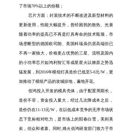
了市场70%以上的份额；
芯片方面：封装技术的不断改进及新型材料的
更新使用，性能大幅提升，曾经困扰的散热、光衰
随着功率的提高已不再是灯具寿命的技术瓶颈，市
场垄断型的德国欧司朗、美国科瑞虽仍居高端但已
不再一家独大，价格更占优势的三星、流明及国内
的小功率芯片如鸿利智汇等成星星火以燎原之势迅
猛发展，到2016年模组灯具造价已低至5-6元/W，更
加推动了模组产品的攻城掠地，遍地开花。
佰鸿投入开发的模具壳体，由于配置周期长，
造价不菲，资金投入量大，经过几次降成本之后，
造价仍在11-13元/W，在以低成本竞争的无序市场状
态下竞标相对吃力，是市场上的阳春白雪，美则美
矣，但众和者寡。同时,烽火佰鸿研发部门致力于市