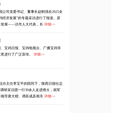
长
我公司党委书记、董事长赵刚强在2025全
鸡经济发展”的专题采访进行了报道。原
济发展——访市人大代表，长
详细>>
大
网、宝鸡日报、宝鸡电视台、广播宝鸡等
大奖进行了广泛宣传。
详细>>
网信办主任李宝平的陪同下，陕西日报社总
”调研采访团一行30余人走进烽火，就军
司领导唐大楷、谭跃成及相关
详细>>